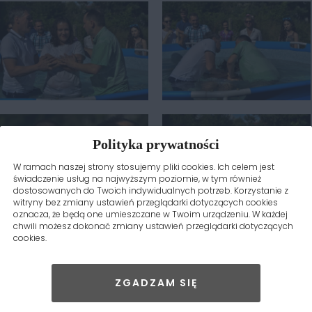
Polityka prywatności
W ramach naszej strony stosujemy pliki cookies. Ich celem jest
świadczenie usług na najwyższym poziomie, w tym również
dostosowanych do Twoich indywidualnych potrzeb. Korzystanie z
witryny bez zmiany ustawień przeglądarki dotyczących cookies
oznacza, że będą one umieszczane w Twoim urządzeniu. W każdej
chwili możesz dokonać zmiany ustawień przeglądarki dotyczących
cookies.
ZGADZAM SIĘ