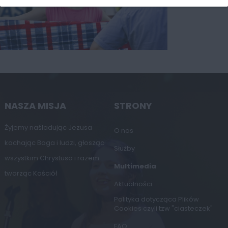
NASZA MISJA
STRONY
Żyjemy naśladując Jezusa
O nas
kochając Boga i ludzi, głosząc
Służby
wszystkim Chrystusa i razem
Multimedia
tworząc Kościół
Aktualności
Polityka dotycząca Plików
Cookies czyli tzw "ciasteczek"
FAQ