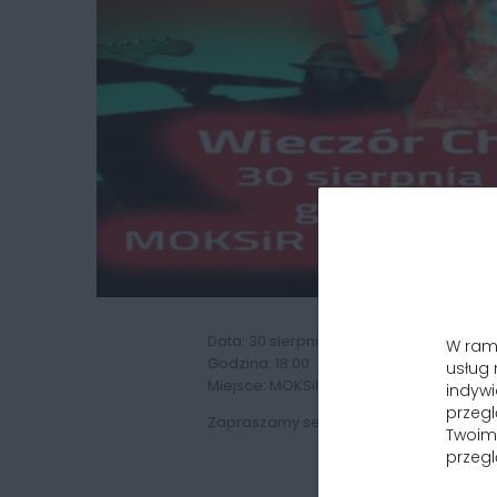
Data: 30 sierpnia 2014 r.
W rama
Godzina: 18:00
usług
Miejsce: MOKSiR Kuźnia Raciborska
indywi
przeg
Zapraszamy serdecznie na wieczór pełe
Twoim 
przegl