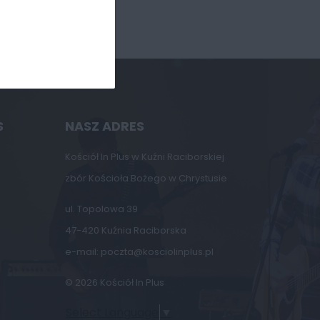
S
NASZ ADRES
Kościół In Plus w Kuźni Raciborskiej
zbór Kościoła Bożego w Chrystusie
ul. Topolowa 39
47-420 Kuźnia Raciborska
e-mail:
poczta@kosciolinplus.pl
© 2026 Kościół In Plus
Select Language
▼