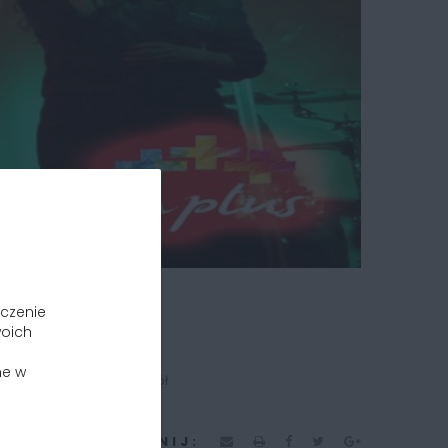
dczenie
woich
ne w
czasu w gronie przyjaciół
UDOSTĘPNIJ: