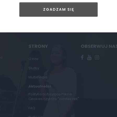
ZGADZAM SIĘ
STRONY
OBSERWUJ NA
ąc
O nas
Służby
Multimedia
Aktualności
Polityka dotycząca Plików
Cookies czyli tzw "ciasteczek"
FAQ