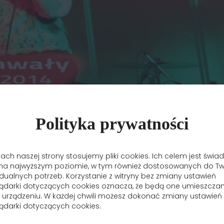
Polityka prywatności
ch naszej strony stosujemy pliki cookies. Ich celem jest świa
 na najwyższym poziomie, w tym również dostosowanych do T
dualnych potrzeb. Korzystanie z witryny bez zmiany ustawień
lądarki dotyczących cookies oznacza, że będą one umieszcza
n modlitwy, uwielbienia naszego Pana Jezusa Chrystusa oraz super 
urządzeniu. W każdej chwili możesz dokonać zmiany ustawień
ądarki dotyczących cookies.