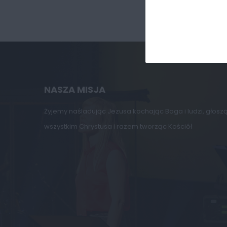
NASZA MISJA
Żyjemy naśladując Jezusa kochając Boga i ludzi, głosz
wszystkim Chrystusa i razem tworząc Kościół