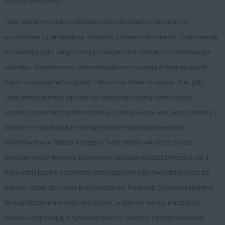
kończy swój bieg".
Tyler Steel w wyniku odniesionych obrażeń przeszedł na
wcześniejszą emeryturę. Mieszka z synem, Brodie'm, i zajmuje się
hodowlą bydła. Jego żona przebywa na odwyku w zamkniętym
ośrodku. Uzależniona od narkotyków i hazardu Andie wpędziła
męża w poważne tarapaty. I teraz nie chce rozwodu. Ale, gdy
Tyler pewnej nocy wpada na nieoznakowany samochód, i
spotyka przerażoną Samantę i jej córkę Hope, wie, że problemy z
którymi on się boryka, nie są jeszcze najstraszniejszymi.
Wychowany w etosie Rangera Tyler stanie wkrótce przed
poważnymi wyborami życiowymi i będzie musiał zmierzyć się z
najważniejszymi pytaniami dotyczącymi odpowiedzialności za
miłość, istotę zła i moc przebaczenia. Powieść Charlesa Martina
to współczesna wersja westernu, w którym wiara, nadzieja i
miłość wygrywają, a tytułowy piorun i deszcz są zapowiedzią