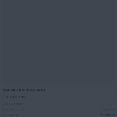
NADZIEJA SPOZA KRAT
ZOBACZ WIĘCEJ
Betty McKay
Rok wydania:
1995
Wydawnictwo:
Vocatio
Kategoria:
Powieści