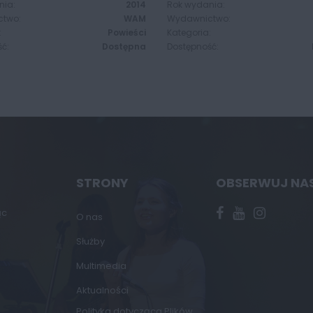
nia:
2014
Rok wydania:
two:
WAM
Wydawnictwo:
:
Powieści
Kategoria:
ć:
Dostępna
Dostępność:
STRONY
OBSERWUJ NA
ąc
O nas
Służby
Multimedia
Aktualności
Polityka dotycząca Plików