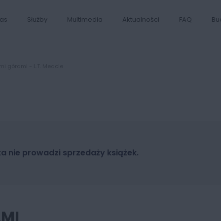
as
Służby
Multimedia
Aktualności
FAQ
Bu
mi górami - L.T. Meacle
ka nie prowadzi sprzedaży książek.
AMI