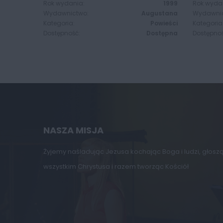
Rok wydania:
1999
Rok wyda
Wydawnictwo:
Augustana
Wydawnic
Kategoria:
Powieści
Kategoria
Dostępność:
Dostępna
Dostępnoś
NASZA MISJA
Żyjemy naśladując Jezusa kochając Boga i ludzi, głosz
wszystkim Chrystusa i razem tworząc Kościół