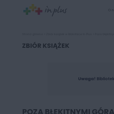
O n
Strona główna
Zbiór książek w Bibliotece In Plus
Poza błękitny
ZBIÓR KSIĄŻEK
Uwaga!
Bibliote
POZA BŁĘKITNYMI GÓR