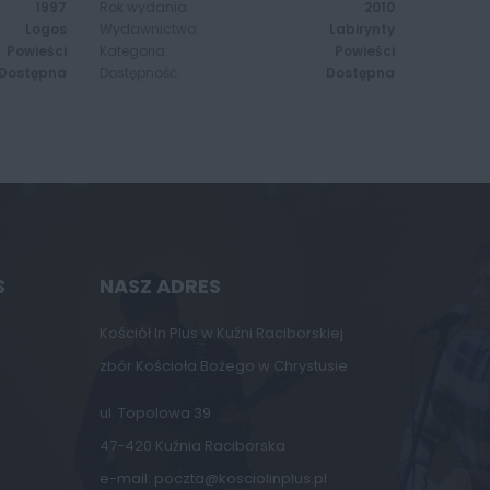
1997
Rok wydania:
2010
Logos
Wydawnictwo:
Labirynty
Powieści
Kategoria:
Powieści
Dostępna
Dostępność:
Dostępna
S
NASZ ADRES
Kościół In Plus w Kuźni Raciborskiej
zbór Kościoła Bożego w Chrystusie
ul. Topolowa 39
47-420 Kuźnia Raciborska
e-mail:
poczta@kosciolinplus.pl