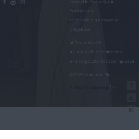
Kościół In Plus w Kuźni
Raciborskiej
zbór Kościoła Bożego w
Chrystusie
ul. Topolowa 39
47-420 Kuźnia Raciborska
e-mail:
poczta@kosciolinplus.pl
© 2026 Kościół In Plus
Select Language
▼