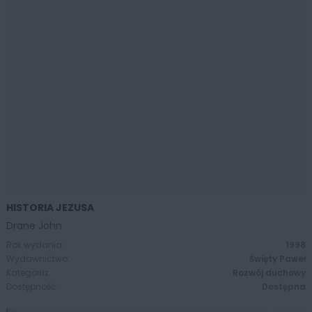
HISTORIA JEZUSA
ZOBACZ WIĘCEJ
Drane John
Rok wydania:
1998
Wydawnictwo:
Święty Paweł
Kategoria:
Rozwój duchowy
Dostępność:
Dostępna