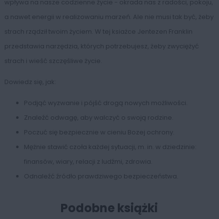
wpływa na nasze codzienne życie - okrada nas z radości, pokoju,
a nawet energii w realizowaniu marzeń. Ale nie musi tak być, żeby
strach rządził twoim życiem. W tej ksiażce Jentezen Franklin
przedstawia narzędzia, których potrzebujesz, żeby zwyciężyć
strach i wieść szczęśliwe życie.
Dowiedz się, jak:
Podjąć wyzwanie i pójść drogą nowych możliwości.
Znaleźć odwagę, aby walczyć o swoją rodzine.
Poczuć się bezpiecznie w cieniu Bozej ochrony.
Mężnie stawić czoła każdej sytuacji, m. in. w dziedzinie:
finansów, wiary, relacji z ludźmi, zdrowia.
Odnaleźć źródło prawdziwego bezpieczeństwa.
Podobne książki